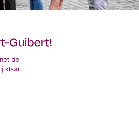
t-Guibert!
 met de
j klaar