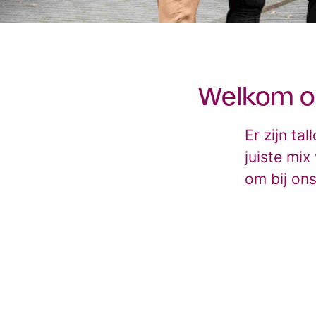
Welkom op
Er zijn t
juiste mix
om bij on