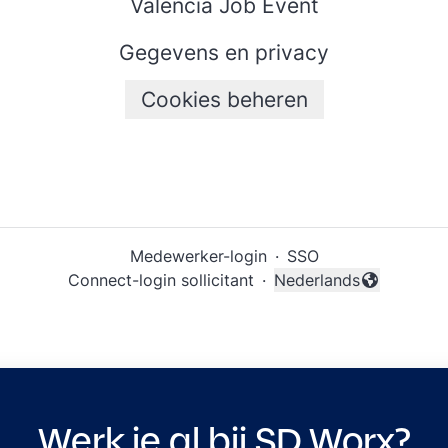
Valencia Job Event
Gegevens en privacy
Cookies beheren
Medewerker-login
·
SSO
Connect-login sollicitant
·
Nederlands
Taal wijzigen
Werk je al bij SD Worx?