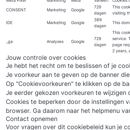
Meta Pixel
Marketing
Meta
Varieert
Cookies 
729
This cook
CONSENT
Marketing
Google
dagen
visiting 
389
IDE
Marketing
Google
This doma
dagen
This cook
729
service. 
_ga
Analyses
Google
dagen
page requ
2 years, 
Jouw controle over cookies
Je hebt het recht om te beslissen of je cook
Je voorkeur aan te geven op de banner die 
Op "Cookievoorkeuren" te klikken op de ban
Je eerder gekozen voorkeuren te wijzigen do
Cookies te beperken door de instellingen v
browser. Ga daarom naar het helpmenu van
Contact opnemen
Voor vragen over dit cookiebeleid kun je 