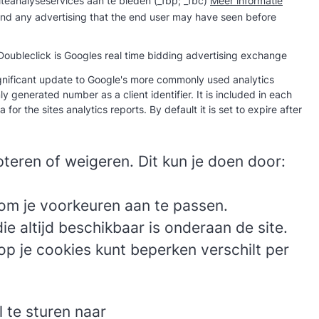
teanalyseservices aan te bieden (_fbp; _fbc)
Meer informatie
and any advertising that the end user may have seen before
Doubleclick is Googles real time bidding advertising exchange
significant update to Google's more commonly used analytics
y generated number as a client identifier. It is included in each
or the sites analytics reports. By default it is set to expire after
epteren of weigeren. Dit kun je doen door:
 om je voorkeuren aan te passen.
ie altijd beschikbaar is onderaan de site.
p je cookies kunt beperken verschilt per
 te sturen naar