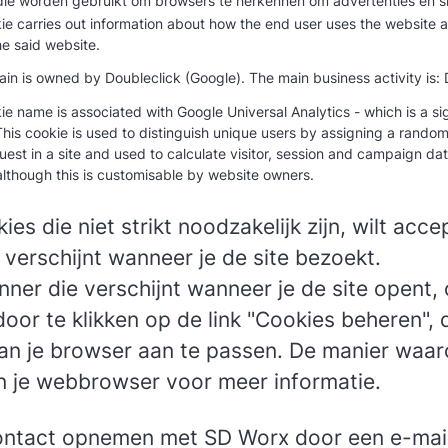
die worden gebruikt om browsers te herkennen om advertenties en si
ie carries out information about how the end user uses the website 
the said website.
in is owned by Doubleclick (Google). The main business activity is: 
ie name is associated with Google Universal Analytics - which is a 
This cookie is used to distinguish unique users by assigning a randoml
est in a site and used to calculate visitor, session and campaign data f
although this is customisable by website owners.
ies die niet strikt noodzakelijk zijn, wilt acc
verschijnt wanneer je de site bezoekt.
ner die verschijnt wanneer je de site opent,
or te klikken op de link "Cookies beheren", d
an je browser aan te passen. De manier waaro
 je webbrowser voor meer informatie.
contact opnemen met SD Worx door een e-mail