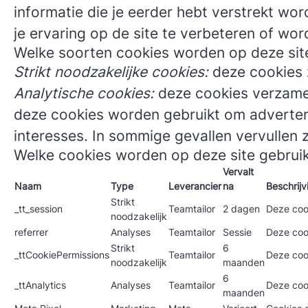
informatie die je eerder hebt verstrekt w
je ervaring op de site te verbeteren of wo
Welke soorten cookies worden op deze sit
Strikt noodzakelijke cookies:
deze cookies z
Analytische cookies:
deze cookies verzamel
deze cookies worden gebruikt om advertenti
interesses. In sommige gevallen vervullen z
Welke cookies worden op deze site gebrui
Vervalt
Naam
Type
Leverancier
na
Beschrijv
Strikt
_tt_session
Teamtailor
2 dagen
Deze cook
noodzakelijk
referrer
Analyses
Teamtailor
Sessie
Deze coo
Strikt
6
_ttCookiePermissions
Teamtailor
Deze coo
noodzakelijk
maanden
6
_ttAnalytics
Analyses
Teamtailor
Deze coo
maanden