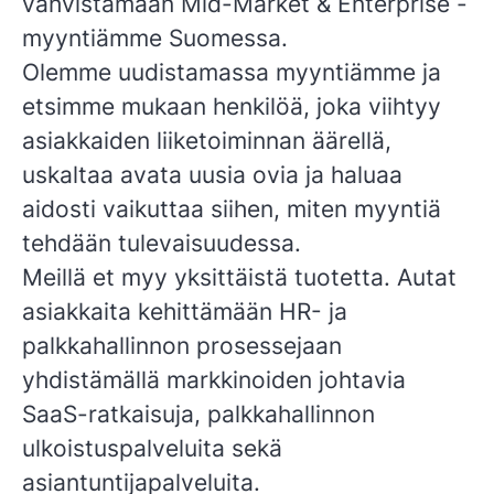
vahvistamaan Mid-Market & Enterprise -
myyntiämme Suomessa.
Olemme uudistamassa myyntiämme ja
etsimme mukaan henkilöä, joka viihtyy
asiakkaiden liiketoiminnan äärellä,
uskaltaa avata uusia ovia ja haluaa
aidosti vaikuttaa siihen, miten myyntiä
tehdään tulevaisuudessa.
Meillä et myy yksittäistä tuotetta. Autat
asiakkaita kehittämään HR- ja
palkkahallinnon prosessejaan
yhdistämällä markkinoiden johtavia
SaaS-ratkaisuja, palkkahallinnon
ulkoistuspalveluita sekä
asiantuntijapalveluita.