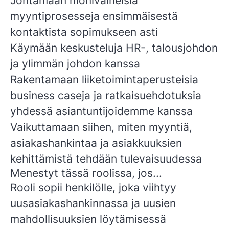
Johtamaan monivaiheisia
myyntiprosesseja ensimmäisestä
kontaktista sopimukseen asti
Käymään keskusteluja HR-, talousjohdon
ja ylimmän johdon kanssa
Rakentamaan liiketoimintaperusteisia
business caseja ja ratkaisuehdotuksia
yhdessä asiantuntijoidemme kanssa
Vaikuttamaan siihen, miten myyntiä,
asiakashankintaa ja asiakkuuksien
kehittämistä tehdään tulevaisuudessa
Menestyt tässä roolissa, jos...
Rooli sopii henkilölle, joka viihtyy
uusasiakashankinnassa ja uusien
mahdollisuuksien löytämisessä