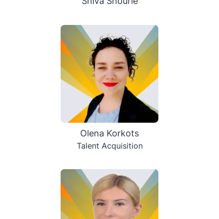
Shiva Shourie
Olenа Korkots
Talent Acquisition