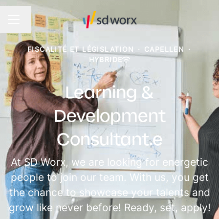
Changer la langue
MENU CARRIÈRE
FISCALITÉ ET LÉGISLATION
·
CAPELLEN
·
HYBRIDE
Learning &
Development
Consultant.e
At SD Worx, we are looking for energetic
people to join our team. With us, you get
the chance to showcase your talents and
grow like never before! Ready, set, apply!